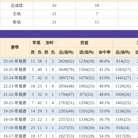
总成绩
42
18
主场
21
7
客场
21
11
常规
加时
投篮
赛季
胜
负
胜
负
总(场均)
进(场均)
命中率
总(场均)
25-26-常规赛
11
28
1
2
2628(62)
1230(29)
46.8%
914(21)
24-25-常规赛
5
40
1
0
3649(79)
1504(32)
41.2%
1283(27)
23-24-常规赛
7
42
0
3
3897(74)
1676(32)
43.0%
1441(27)
22-23-常规赛
18
23
1
0
2050(48)
1002(23)
48.9%
1129(26)
21-22-常规赛
5
32
0
1
1794(47)
875(23)
48.8%
1008(26)
20-21-常规赛
7
42
1
4
2763(51)
1358(25)
49.1%
1402(25)
19-20-常规赛
14
29
3
0
2265(49)
1201(26)
53.0%
1238(26)
18-19-常规赛
23
22
1
0
2357(51)
1336(29)
56.7%
1191(25)
17-18-常规赛
23
11
3
1
2127(55)
1159(30)
54.5%
918(24)
16-17-常规赛
19
17
1
1
2027(53)
1101(28)
54.3%
1017(26)