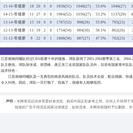
15-16-常规赛
18
20
0
0
1956(51)
1048(27)
53.6%
1046(27)
3
14-15-常规赛
11
27
0
0
1984(52)
1056(27)
53.2%
1137(29)
4
13-14-常规赛
15
19
0
0
1787(52)
998(29)
55.8%
795(23)
12-13-常规赛
11
19
2
0
1754(54)
984(30)
56.1%
862(26)
11-12-常规赛
9
22
0
1
1868(58)
887(27)
47.5%
762(23)
江苏南钢同曦队经过CBA联赛十年的锻炼，球队获得了2003-2004赛季第三名、2
队主教练。球队除张成、胡雪峰、唐正东三名前国家队队员外，目前有国家青年队队
战术特色：
江苏南钢同曦队是一支典型的南派风格的队伍。队员技术全面，配合细腻、快速灵
令人叫绝。因此，球队一旦打顺了、投疯了，很难有人能够抵挡。
声明：
本网资讯仅供体育爱好者浏览、购买中国足彩参考之用。任何人不得用于
链接的广告不得违反国家法律规定，如有违者，本网有权随时予以删除，并