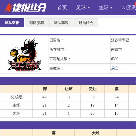
首页
足球
篮球
AI预
球队数据
球队赛程
球队阵容
球员转会
国语名：
江苏肯帝亚
所在城市：
南京市
可容纳人数：
6300
主教练：
易立
赛
让球
受让
赢
总成绩
42
3
39
24
主场
21
2
19
14
客场
21
1
20
10
赛
大球